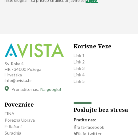
niste ulogirani
Za pristup stranici, prijavite se
Prijava
Korisne Veze
Link 1
Link 2
Sv. Roka 4.
Link 3
HR - 34000 Požega
Link 4
Hrvatska
info@avista.hr
Link 5
Pronađite nas:
Na googlu!
Poveznice
Poslujte bez stresa
FINA
Pratite nas:
Porezna Uprava
E-Računi
fa fa-facebook
Suradnja
fa fa-twitter