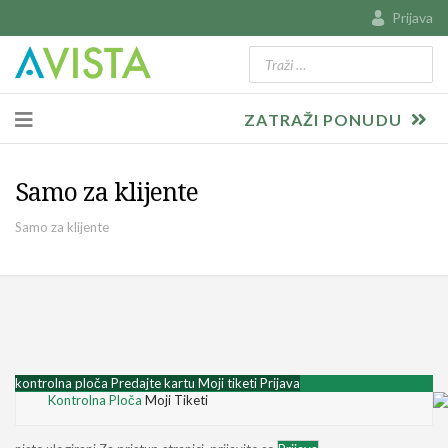
Prijava
Traži
Type 2 or more characters for resu
ZATRAŽI PONUDU
Samo za klijente
Samo za klijente
kontrolna ploča
Predajte kartu
Moji tiketi
Prijava
Kontrolna Ploča
Moji Tiketi