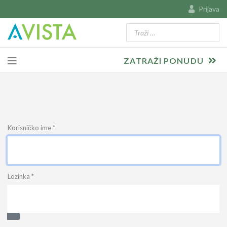
Prijava
Traži
Type 2 or more characters for resu
ZATRAŽI PONUDU
Korisničko ime
*
Lozinka
*
Prikaži lozinku