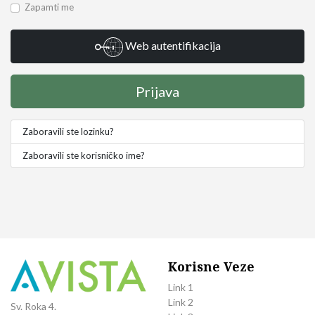
Zapamti me
Web autentifikacija
Prijava
Zaboravili ste lozinku?
Zaboravili ste korisničko ime?
Korisne Veze
Link 1
Link 2
Sv. Roka 4.